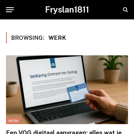
Fryslan1811
BROWSING:
WERK
WERK
Een VOG digitaal aanvragen: alles wat je