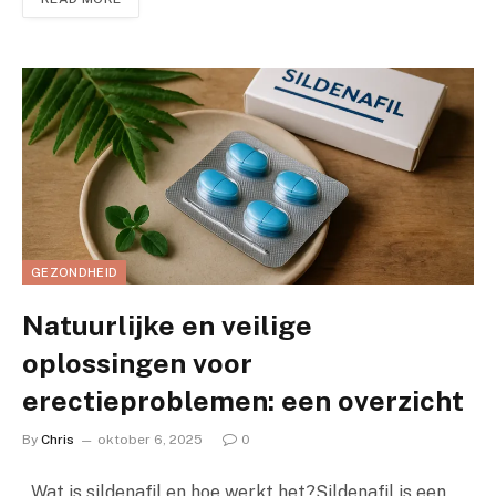
GEZONDHEID
Natuurlijke en veilige
oplossingen voor
erectieproblemen: een overzicht
By
Chris
oktober 6, 2025
0
Wat is sildenafil en hoe werkt het?Sildenafil is een